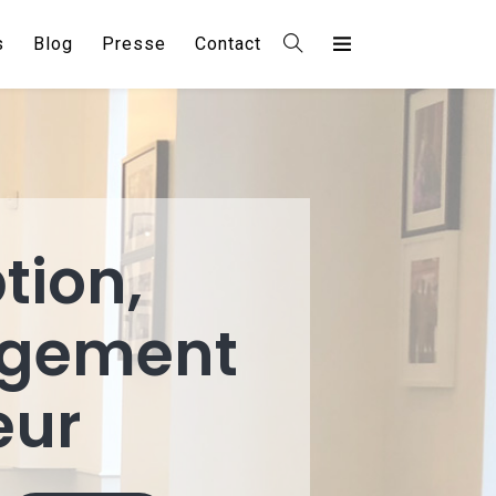
s
Blog
Presse
Contact
tion,
gement
eur