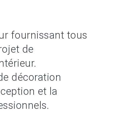
ur fournissant tous
rojet de
térieur.
de décoration
nception et la
essionnels.